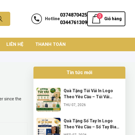
0374870425
0
Hotline
Giỏ hàng
0344761309
LIÊN HỆ
THANH TOÁN
Tin tức mới
Quà Tặng Túi Vải In Logo
Theo Yêu Cầu – Túi Vải
er since the
Canvas, Túi Vải Không Dệt,
THU 07, 2026
Túi Vải Đay, Túi Vải Dù, Túi
Vải Lưới Và Túi Vải Bố Hàn
Quà Tặng Sổ Tay In Logo
Theo Yêu Cầu – Sổ Tay Bìa
Bồi, Bìa Da PU, Bìa Da Simili
WED 07, 2026