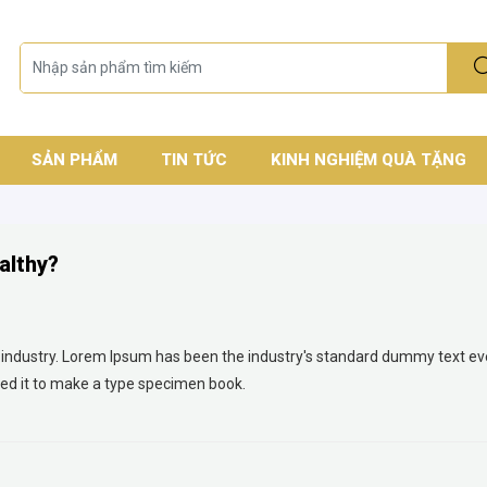
SẢN PHẨM
TIN TỨC
KINH NGHIỆM QUÀ TẶNG
althy?
 industry. Lorem Ipsum has been the industry's standard dummy text ev
ed it to make a type specimen book.